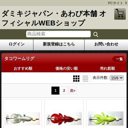
PCサイト
ダミキジャパン・あわび本舗 オ
フィシャルWEBショップ
ログイン
新規登録はこちら
お問い合わせ
タコワームリグ
一覧
おすすめ順
価格の安い順
売れ筋順
表示件数
:
1
2
次
»